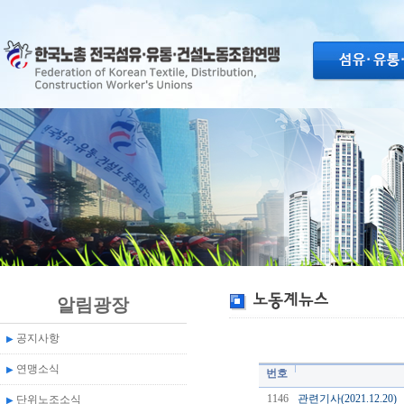
알림광장
공지사항
▶
연맹소식
▶
번호
1146
관련기사(2021.12.20)
단위노조소식
▶