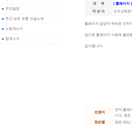
제 목
[ 홈페이지 
주요일정
▶
작 성 자
조직강화본
주간 섬유·유통·건설노련
▶
홈페이지 담당자 부재로 인하여
노동계소식
▶
앞으로 홈페이지 사용에 불편
업계소식
▶
감사합니다.
먼저 홈페
조영미
시고, 많은
정순열
많은 관심 