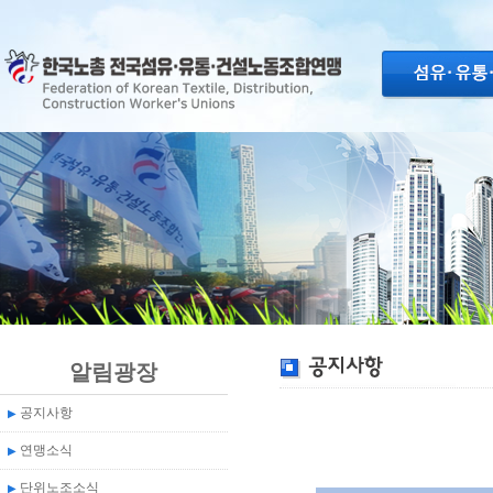
알림광장
공지사항
▶
연맹소식
▶
단위노조소식
▶