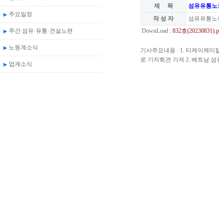
제 목
섬유유통노보
주요일정
▶
작 성 자
섬유유통노
주간 섬유·유통·건설노련
DownLoad :
832호(20230831).p
▶
노동계소식
▶
기사주요내용 : 1. 티케이케미
로 기자회견 가져 2. 베트남 
업계소식
▶