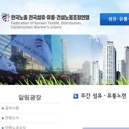
알림광장
공지사항
▶
연맹소식
▶
단위노조소식
▶